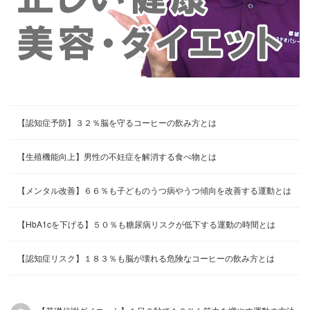
【認知症予防】３２％脳を守るコーヒーの飲み方とは
【生殖機能向上】男性の不妊症を解消する食べ物とは
【メンタル改善】６６％も子どものうつ病やうつ傾向を改善する運動とは
【HbA1cを下げる】５０％も糖尿病リスクが低下する運動の時間とは
【認知症リスク】１８３％も脳が壊れる危険なコーヒーの飲み方とは