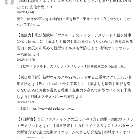
【基礎代謝ダイエット】１日３秒で１０％も筋力を増やす運動の方法
とは
に
光信幸恵
より
2022年4月24日
腕立て伏せが2回できる場合は？足を椅子に乗せて行う？良く分かりにくか
ったですが。…
【免疫力】乳酸菌飲料「ヤクルト」のメリットデメリット！腸を健康
に保つ反面…
に
【薬よりも最強】風邪を引かないためにお腹を温める
理由！免疫力を高めて新型ウイルスも予防しよう│都城オステオパシ
ー治療院
より
2022年4月17日
[…] 飲料「ヤクルト」のメリットデメリット！腸を健康に保つ反面…h…
【感染症予防】新型ウイルスを92％カットする二重マスクと正しい着
用方法とは【English sub・全文字幕】
に
【薬よりも最強】風邪を引
かないためにお腹を温める理由！免疫力を高めて新型ウイルスも予防
しよう│都城オステオパシー治療院
より
2022年4月17日
[…] 幕】https://www.ebi-seitai.com/w…
【1日断食】１日ファスティングの正しいやり方と効果・効能やメリッ
トデメリットとは
に
【減量効果】１カ月マイナス５キロ！３パターン
の断食方法で楽に短期ダイエットができる研究報告│都城オステオパ