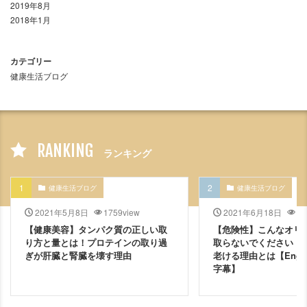
2019年8月
2018年1月
カテゴリー
健康生活ブログ
RANKING
ランキング
健康生活ブログ
健康生活ブログ
2021年5月8日
1759view
2021年6月18日
12
【健康美容】タンパク質の正しい取
【危険性】こんなオリ
り方と量とは！プロテインの取り過
取らないでください！
ぎが肝臓と腎臓を壊す理由
老ける理由とは【Engli
字幕】